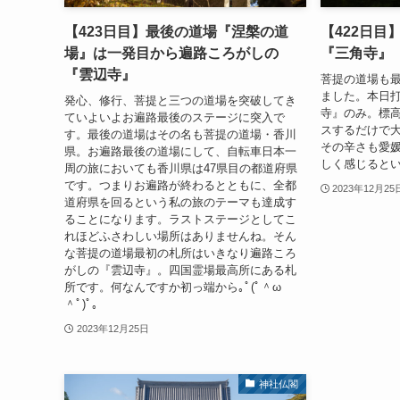
【423日目】最後の道場『涅槃の道
【422日目
場』は一発目から遍路ころがしの
『三角寺』
『雲辺寺』
菩提の道場も
ました。本日
発心、修行、菩提と三つの道場を突破してき
寺』のみ。標高
ていよいよお遍路最後のステージに突入で
スするだけで
す。最後の道場はその名も菩提の道場・香川
その辛さも愛
県。お遍路最後の道場にして、自転車日本一
しく感じると
周の旅においても香川県は47県目の都道府県
です。つまりお遍路が終わるとともに、全都
2023年12月25
道府県を回るという私の旅のテーマも達成す
ることになります。ラストステージとしてこ
れほどふさわしい場所はありませんね。そん
な菩提の道場最初の札所はいきなり遍路ころ
がしの『雲辺寺』。四国霊場最高所にある札
所です。何なんですか初っ端から｡ﾟ(ﾟ＾ω
＾ﾟ)ﾟ｡
2023年12月25日
神社仏閣