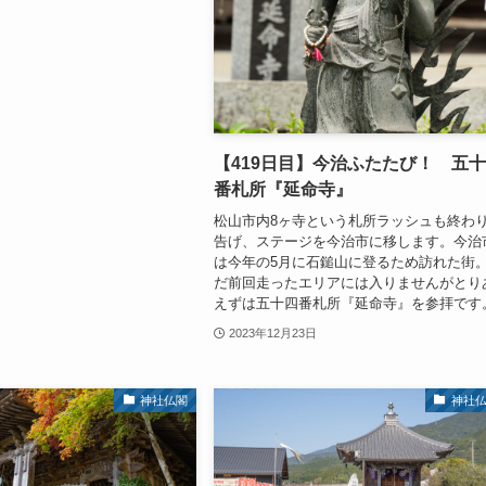
【419日目】今治ふたたび！ 五
番札所『延命寺』
松山市内8ヶ寺という札所ラッシュも終わ
告げ、ステージを今治市に移します。今治
は今年の5月に石鎚山に登るため訪れた街
だ前回走ったエリアには入りませんがとり
えずは五十四番札所『延命寺』を参拝です
2023年12月23日
神社仏閣
神社