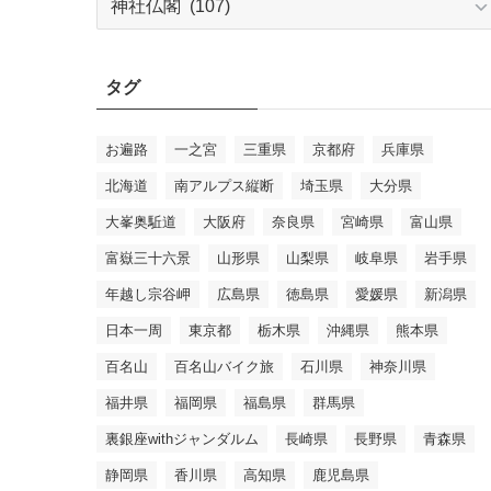
テ
ゴ
リ
タグ
ー
お遍路
一之宮
三重県
京都府
兵庫県
北海道
南アルプス縦断
埼玉県
大分県
大峯奥駈道
大阪府
奈良県
宮崎県
富山県
富嶽三十六景
山形県
山梨県
岐阜県
岩手県
年越し宗谷岬
広島県
徳島県
愛媛県
新潟県
日本一周
東京都
栃木県
沖縄県
熊本県
百名山
百名山バイク旅
石川県
神奈川県
福井県
福岡県
福島県
群馬県
裏銀座withジャンダルム
長崎県
長野県
青森県
静岡県
香川県
高知県
鹿児島県