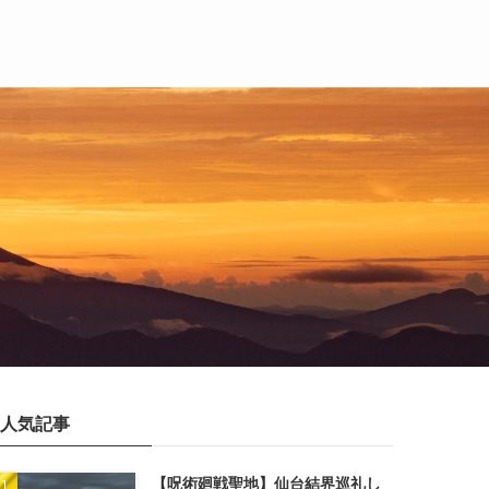
人気記事
【呪術廻戦聖地】仙台結界巡礼し