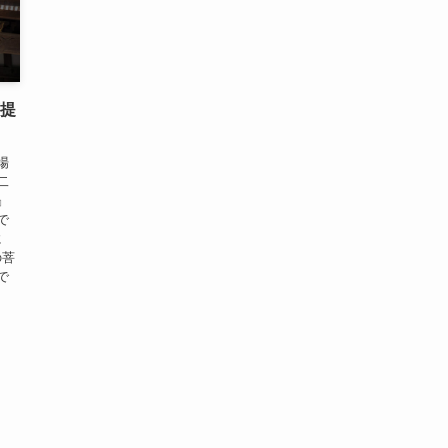
菩提
』
場
二
』
で
に
の菩
で