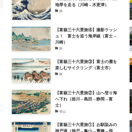
地帯を走る（川崎→木更津）
旅
【富嶽三十六景旅④】撮影ラッシ
ュ！ 富士を追う海岸線（富士→
川崎）
旅
【富嶽三十六景旅③】富士の麓を
楽しむサイクリング（富士市）
旅
【富嶽三十六景旅②】山へ登り海
へ下れ（掛川→島田→静岡→富
士）
登山
【富嶽三十六景旅①】お馴染みの
神戸港（神戸→亀山→豊橋→掛