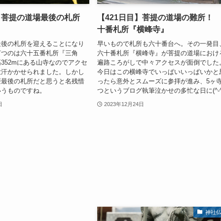
】菩提の道場最後の札所
【421日目】菩提の道場の難所！
十番札所『横峰寺』
最後の札所を迎えることになり
早いもので札所も六十番台へ。その一発目
打つのは六十五番札所『三角
六十番札所『横峰寺』が菩提の道場におけ
352mにある山寺なのでアクセ
遍路ころがしで中々アクセスが面倒でした
大汗かかせられました。しかし
今日はこの横峰寺でいっぱいいっぱいかと
媛最後の札所だと思うと名残惜
ったら意外とスムーズに参拝が進み、5ヶ
いうものですね。
つというブログ執筆泣かせの多忙な日に(^-^
日
2023年12月24日
神社