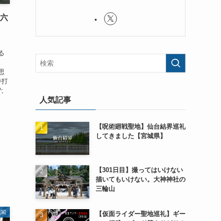
 六
、
る
。
思
寺打
;
人気記事
【呪術廻戦聖地】仙台結界巡礼
してきました【宮城県】
【301日目】撮ってはいけない
描いてもいけない。大神神社の
三輪山
仏閣
【仮面ライダー聖地巡礼】ギー