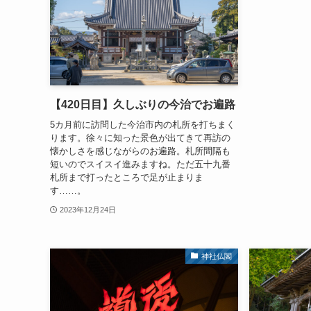
【420日目】久しぶりの今治でお遍路
5カ月前に訪問した今治市内の札所を打ちまく
ります。徐々に知った景色が出てきて再訪の
懐かしさを感じながらのお遍路。札所間隔も
短いのでスイスイ進みますね。ただ五十九番
札所まで打ったところで足が止まりま
す……。
2023年12月24日
神社仏閣