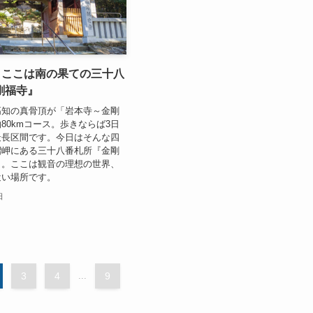
】ここは南の果ての三十八
剛福寺』
高知の真骨頂が「岩本寺～金剛
80kmコース。歩きならば3日
最長区間です。今日はそんな四
摺岬にある三十八番札所『金剛
り。ここは観音の理想の世界、
近い場所です。
日
3
4
...
9