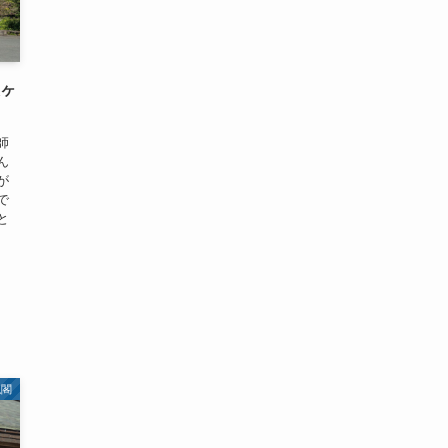
夜ヶ
師
ん
が
で
と
仏閣