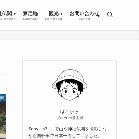
社仏閣
禁足地
観光
お問い合わせ
 & Temples
Sanctuary
Sightseeing
Contact
仏閣
ほこから
ブロガー/登山者
Sony「a7iii」で山や神社仏閣を撮影しな
がら自転車で日本一周していました。