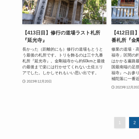
【413日目】修行の道場ラスト札所
【412日目
『延光寺』
番札所『金
長かった（距離的にも）修行の道場もとうと
修業の道場・
う最後の札所です。トリを飾るのは三十九番
福寺」区間の約
札所『延光寺』。金剛福寺から約60kmと最後
はかかる遍路
の最後まで楽には行かせてくれない土佐エリ
国最南端の足
アでした。しかしそれもいい思い出です。
福寺』へお参
補陀落に一番
2023年12月20日
2023年12月20
1
2