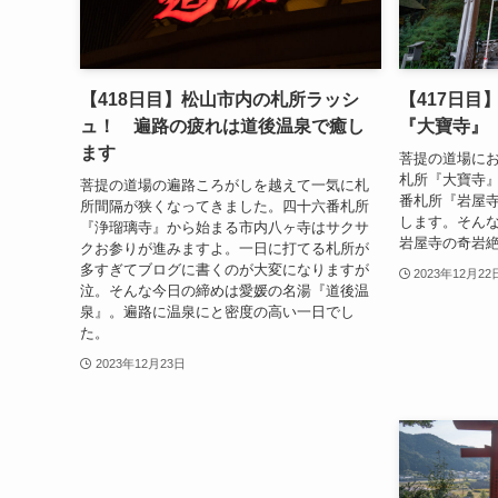
【418日目】松山市内の札所ラッシ
【417日目
ュ！ 遍路の疲れは道後温泉で癒し
『大寶寺』
ます
菩提の道場に
札所『大寶寺
菩提の道場の遍路ころがしを越えて一気に札
番札所『岩屋
所間隔が狭くなってきました。四十六番札所
します。そん
『浄瑠璃寺』から始まる市内八ヶ寺はサクサ
岩屋寺の奇岩
クお参りが進みますよ。一日に打てる札所が
多すぎてブログに書くのが大変になりますが
2023年12月22
泣。そんな今日の締めは愛媛の名湯『道後温
泉』。遍路に温泉にと密度の高い一日でし
た。
2023年12月23日