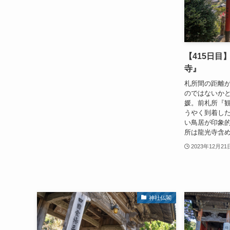
【415日目
寺』
札所間の距離
のではないか
媛。前札所『観
うやく到着し
い鳥居が印象
所は龍光寺含
2023年12月21
神社仏閣