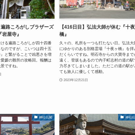
】遍路ころがしブラザーズ
【416日目】弘法大師が休む『十
『岩屋寺』
橋』
おける遍路ころがしが四十四番
久々の、札所を一つも打たない日。弘法大
』なのですが、こいつは四十五
にゆかりのある別格霊場『十夜ヶ橋』を拝
寺』と繋がることで凶悪さを増
だくらいですね。明石寺からの大寶寺まで
な愛媛の難所の攻略回。報酬は
遠く、登坂もあるので内子町志村の道の駅
絶景ですね。
力尽きてしまいました。ただこの道の駅が
ても旅人に優しくて感動。
日
2023年12月21日
神社仏閣
神社