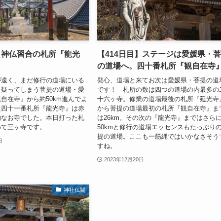
】神仏習合の札所『龍光
【414日目】ステージは愛媛県・
の道場へ。四十番札所『観自在寺
が遠く、まだ修行の道場にいる
発心、道場と来てお次は愛媛県・菩提の道
と疑ってしまう菩提の道場・愛
です！ 札所の数は四つの道場の内最多の
自在寺』から約50km進んでよ
十六ヶ寺。修業の道場最後の札所『延光寺
た四十一番札所『龍光寺』は赤
から菩提の道場最初の札所『観自在寺』ま
的なお寺でした。本日打った札
は26km。その次の『龍光寺』まではさら
めて三ヶ寺です。
50kmと修行の道場エッセンスもたっぷり
提の道場。ここも一筋縄ではいかなさそう
日
すね。
2023年12月20日
神社仏閣