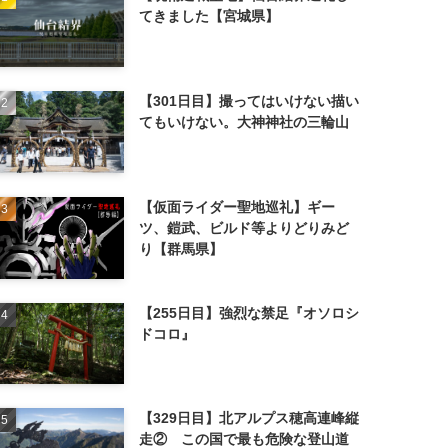
てきました【宮城県】
【301日目】撮ってはいけない描い
てもいけない。大神神社の三輪山
【仮面ライダー聖地巡礼】ギー
ツ、鎧武、ビルド等よりどりみど
り【群馬県】
【255日目】強烈な禁足『オソロシ
ドコロ』
【329日目】北アルプス穂高連峰縦
走② この国で最も危険な登山道