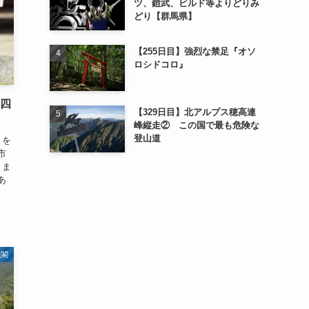
ツ、鎧武、ビルド等よりどりみ
どり【群馬県】
【255日目】強烈な禁足『オソ
ロシドコロ』
十四
【329日目】北アルプス穂高連
峰縦走② この国で最も危険な
登山道
りを
市
。ま
あ
。
仏閣