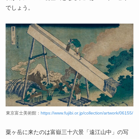
でしょう。
東京富士美術館：
https://www.fujibi.or.jp/collection/artwork/06155/
粟ヶ岳に来たのは富嶽三十六景「遠江山中」の写