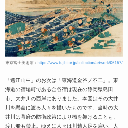
東京富士美術館：
https://www.fujibi.or.jp/collection/artwork/06157/
「遠江山中」のお次は「東海道金谷ノ不二」。東
海道の宿場町である金谷宿は現在の静岡県島田
市、大井川の西岸にありました。本図はその大井
川を懸命に渡る人々を描いたものです。当時の大
井川は幕府の防衛政策により橋を架けることも、
渡し船も禁止。ゆえに人々は川越人足を雇い、人