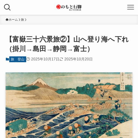
ホーム
旅
【富嶽三十六景旅②】山へ登り海へ下れ
（掛川→島田→静岡→富士）
2025年10月17日
2025年10月20日
旅
登山