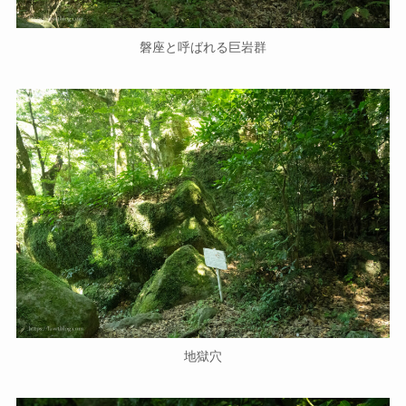
磐座と呼ばれる巨岩群
地獄穴