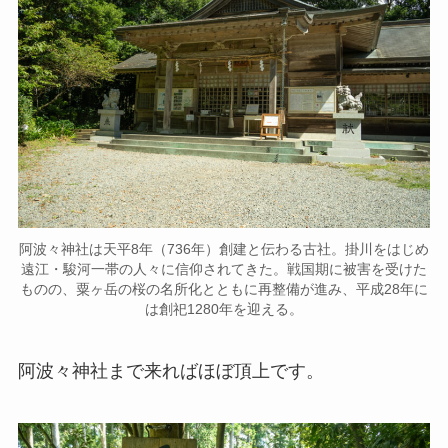
阿波々神社は天平8年（736年）創建と伝わる古社。掛川をはじめ
遠江・駿河一帯の人々に信仰されてきた。戦国期に被害を受けた
ものの、粟ヶ岳の桜の名所化とともに再整備が進み、平成28年に
は創祀1280年を迎える。
阿波々神社まで来ればほぼ頂上です。