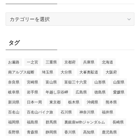
カ
テ
ゴ
リ
タグ
ー
お遍路
一之宮
三重県
京都府
兵庫県
北海道
南アルプス縦断
埼玉県
大分県
大峯奥駈道
大阪府
奈良県
宮崎県
富山県
富嶽三十六景
山形県
山梨県
岐阜県
岩手県
年越し宗谷岬
広島県
徳島県
愛媛県
新潟県
日本一周
東京都
栃木県
沖縄県
熊本県
百名山
百名山バイク旅
石川県
神奈川県
福井県
福岡県
福島県
群馬県
裏銀座withジャンダルム
長崎県
長野県
青森県
静岡県
香川県
高知県
鹿児島県