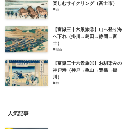
楽しむサイクリング（富士市）
旅
【富嶽三十六景旅②】山へ登り海
へ下れ（掛川→島田→静岡→富
士）
登山
【富嶽三十六景旅①】お馴染みの
神戸港（神戸→亀山→豊橋→掛
川）
旅
人気記事