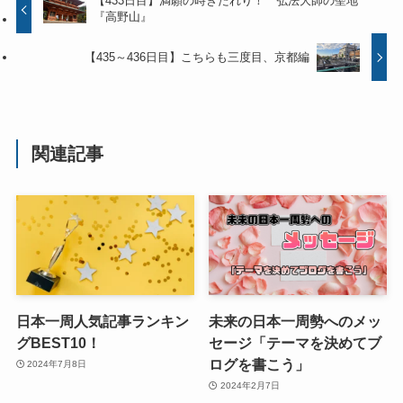
【433日目】満願の時きたれり！ 弘法大師の聖地
『高野山』
【435～436日目】こちらも三度目、京都編
関連記事
日本一周人気記事ランキン
未来の日本一周勢へのメッ
グBEST10！
セージ「テーマを決めてブ
ログを書こう」
2024年7月8日
2024年2月7日