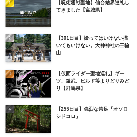
【呪術廻戦聖地】仙台結界巡礼し
てきました【宮城県】
【301日目】撮ってはいけない描
いてもいけない。大神神社の三輪
山
【仮面ライダー聖地巡礼】ギー
ツ、鎧武、ビルド等よりどりみど
り【群馬県】
【255日目】強烈な禁足『オソロ
シドコロ』