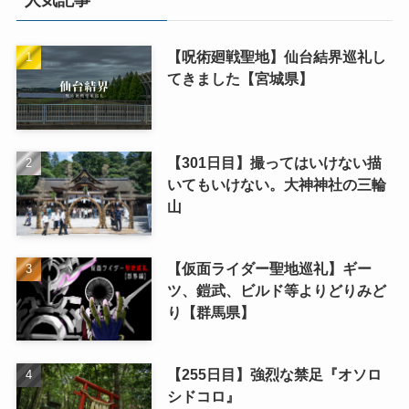
人気記事
【呪術廻戦聖地】仙台結界巡礼し
てきました【宮城県】
【301日目】撮ってはいけない描
いてもいけない。大神神社の三輪
山
【仮面ライダー聖地巡礼】ギー
ツ、鎧武、ビルド等よりどりみど
り【群馬県】
【255日目】強烈な禁足『オソロ
シドコロ』