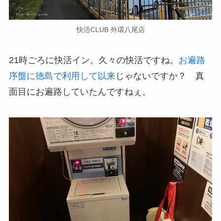
快活CLUB 外環八尾店
21時ごろに快活イン。久々の快活ですね。
お遍路
序盤に徳島で利用して以来
じゃないですか？ 真
面目にお遍路していたんですねぇ。