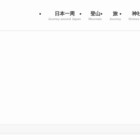
日本一周
登山
旅
神
Journey around Japan
Mountain
Journey
Shrines