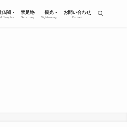
社仏閣
禁足地
観光
お問い合わせ
 & Temples
Sanctuary
Sightseeing
Contact