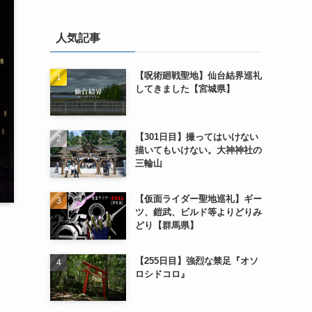
人気記事
【呪術廻戦聖地】仙台結界巡礼
してきました【宮城県】
【301日目】撮ってはいけない
描いてもいけない。大神神社の
三輪山
【仮面ライダー聖地巡礼】ギー
ツ、鎧武、ビルド等よりどりみ
どり【群馬県】
【255日目】強烈な禁足『オソ
ロシドコロ』