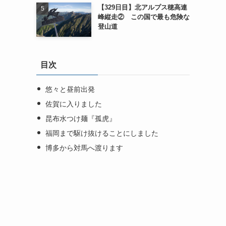
【329日目】北アルプス穂高連
峰縦走② この国で最も危険な
登山道
目次
悠々と昼前出発
佐賀に入りました
昆布水つけ麺『孤虎』
福岡まで駆け抜けることにしました
博多から対馬へ渡ります