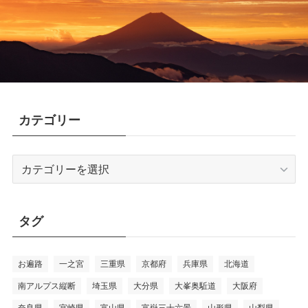
カテゴリー
カ
テ
ゴ
リ
タグ
ー
お遍路
一之宮
三重県
京都府
兵庫県
北海道
南アルプス縦断
埼玉県
大分県
大峯奥駈道
大阪府