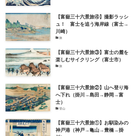
【富嶽三十六景旅④】撮影ラッシ
ュ！ 富士を追う海岸線（富士→
川崎）
旅
【富嶽三十六景旅③】富士の麓を
楽しむサイクリング（富士市）
旅
【富嶽三十六景旅②】山へ登り海
へ下れ（掛川→島田→静岡→富
士）
登山
【富嶽三十六景旅①】お馴染みの
神戸港（神戸→亀山→豊橋→掛