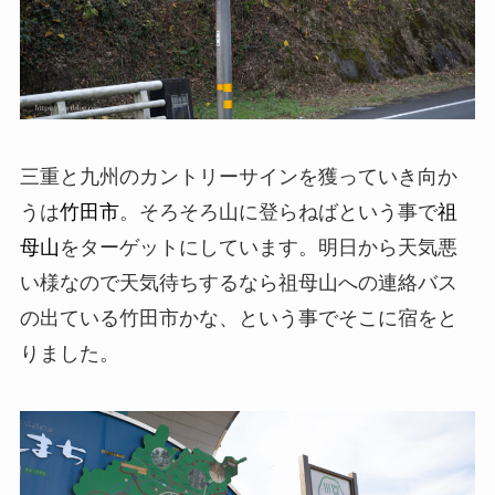
三重と九州のカントリーサインを獲っていき向か
うは
竹田市
。そろそろ山に登らねばという事で
祖
母山
をターゲットにしています。明日から天気悪
い様なので天気待ちするなら祖母山への連絡バス
の出ている竹田市かな、という事でそこに宿をと
りました。