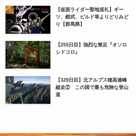
【仮面ライダー聖地巡礼】ギー
ツ、鎧武、ビルド等よりどりみど
り【群馬県】
【255日目】強烈な禁足『オソロ
シドコロ』
【329日目】北アルプス穂高連峰
縦走② この国で最も危険な登山
道