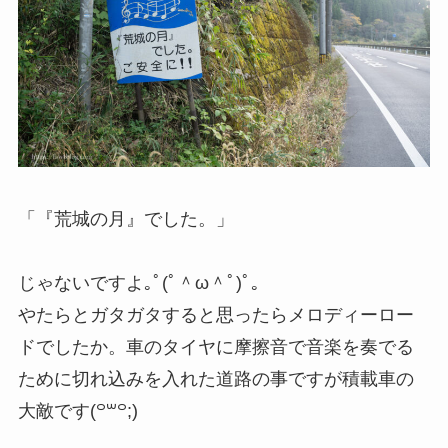
「『荒城の月』でした。」
じゃないですよ｡ﾟ(ﾟ＾ω＾ﾟ)ﾟ｡
やたらとガタガタすると思ったらメロディーロー
ドでしたか。車のタイヤに摩擦音で音楽を奏でる
ために切れ込みを入れた道路の事ですが積載車の
大敵です(꒪꒳꒪;)