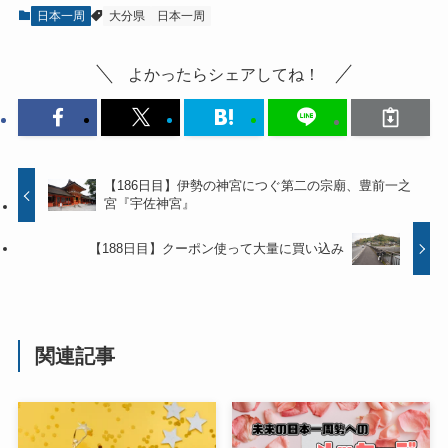
日本一周
大分県
日本一周
よかったらシェアしてね！
【186日目】伊勢の神宮につぐ第二の宗廟、豊前一之
宮『宇佐神宮』
【188日目】クーポン使って大量に買い込み
関連記事