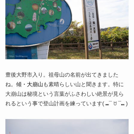
豊後大野市入り。祖母山の名前が出てきました
ね。
傾・大崩山
も素晴らしい山と聞きます。特に
大崩山は秘境という言葉がふさわしい絶景が見ら
れるという事で登山計画を練っています( ⑉¯ ꇴ ¯⑉ )