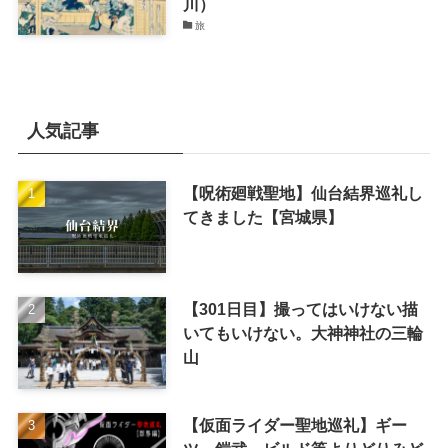
川）
旅
人気記事
【呪術廻戦聖地】仙台結界巡礼し
てきました【宮城県】
【301日目】撮ってはいけない描
いてもいけない。大神神社の三輪
山
【仮面ライダー聖地巡礼】ギー