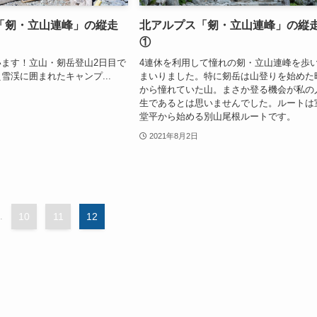
「剱・立山連峰」の縦走
北アルプス「剱・立山連峰」の縦
①
ます！立山・剱岳登山2日目で
4連休を利用して憧れの剱・立山連峰を歩
雪渓に囲まれたキャンプ...
まいりました。特に剱岳は山登りを始めた
から憧れていた山。まさか登る機会が私の
生であるとは思いませんでした。ルートは
堂平から始める別山尾根ルートです。
2021年8月2日
.
10
11
12