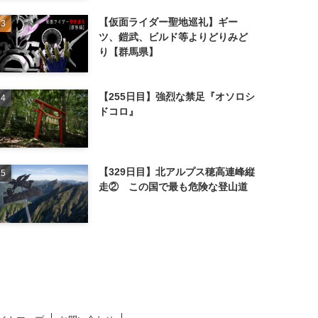
【仮面ライダー聖地巡礼】ギー
ツ、鎧武、ビルド等よりどりみど
り【群馬県】
【255日目】強烈な禁足『オソロシ
ドコロ』
【329日目】北アルプス穂高連峰縦
走② この国で最も危険な登山道