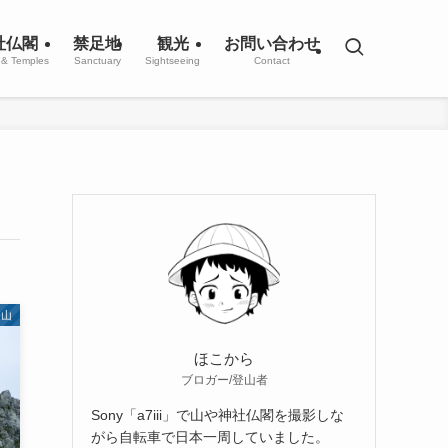
社仏閣
禁足地
観光
お問い合わせ
 & Temples
Sanctuary
Sightseeing
Contact
登山
ほこから
ブロガー/登山者
Sony「a7iii」で山や神社仏閣を撮影しな
がら自転車で日本一周していました。