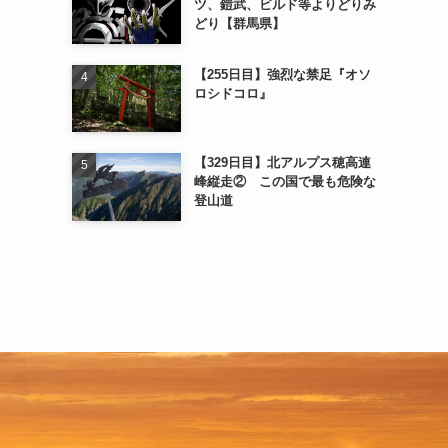
ツ、鎧武、ビルド等よりどりみ
どり【群馬県】
【255日目】強烈な禁足『オソ
ロシドコロ』
【329日目】北アルプス穂高連
峰縦走② この国で最も危険な
登山道