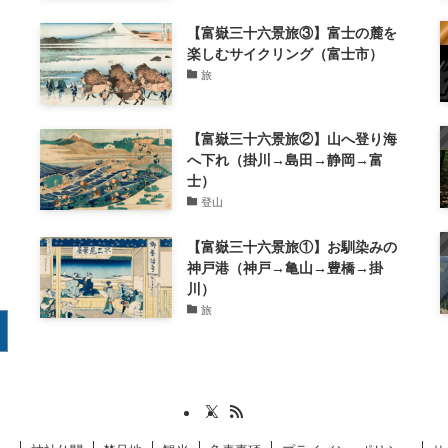
【富嶽三十六景旅③】富士の麓を
楽しむサイクリング（富士市）
旅
【富嶽三十六景旅②】山へ登り海
へ下れ（掛川→島田→静岡→富
士）
登山
【富嶽三十六景旅①】お馴染みの
神戸港（神戸→亀山→豊橋→掛
川）
旅