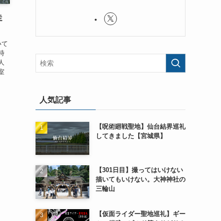
走
いて
時
人
室
人気記事
【呪術廻戦聖地】仙台結界巡礼
してきました【宮城県】
【301日目】撮ってはいけない
描いてもいけない。大神神社の
三輪山
【仮面ライダー聖地巡礼】ギー