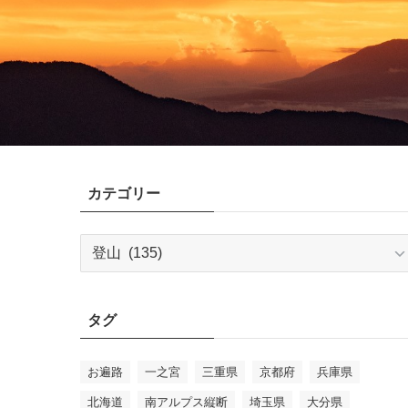
カテゴリー
カ
テ
ゴ
リ
タグ
ー
お遍路
一之宮
三重県
京都府
兵庫県
北海道
南アルプス縦断
埼玉県
大分県