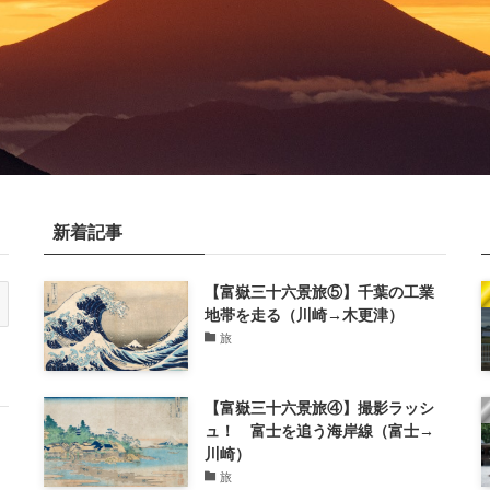
新着記事
【富嶽三十六景旅⑤】千葉の工業
地帯を走る（川崎→木更津）
旅
【富嶽三十六景旅④】撮影ラッシ
ュ！ 富士を追う海岸線（富士→
川崎）
旅